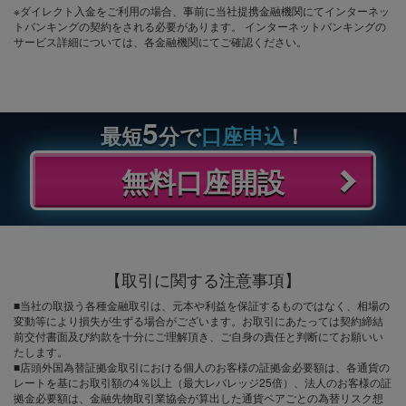
※ダイレクト入金をご利用の場合、事前に当社提携金融機関にてインターネッ
トバンキングの契約をされる必要があります。 インターネットバンキングの
サービス詳細については、各金融機関にてご確認ください。
5
最短
分で
口座申込
！
無料口座開設
【取引に関する注意事項】
■当社の取扱う各種金融取引は、元本や利益を保証するものではなく、相場の
変動等により損失が生ずる場合がございます。お取引にあたっては契約締結
前交付書面及び約款を十分にご理解頂き、ご自身の責任と判断にてお願いい
たします。
■店頭外国為替証拠金取引における個人のお客様の証拠金必要額は、各通貨の
レートを基にお取引額の4％以上（最大レバレッジ25倍）、法人のお客様の証
拠金必要額は、金融先物取引業協会が算出した通貨ペアごとの為替リスク想