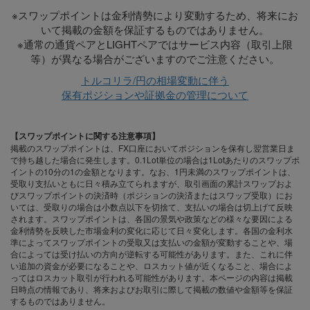
※スワップポイントは金利情勢により変動するため、将来にお
いて掲載の金額を保証するものではありません。
※通常の通貨ペアとLIGHTペアではサービス内容（取引上限
等）が異なる場合がございますのでご注意ください。
トルコリラ/円の相場変動に伴う
保有ポジションや証拠金の管理について
【スワップポイントに関する注意事項】
掲載のスワップポイントは、FX口座においてポジションを保有し翌営業日ま
で持ち越した場合に発生します。0.1Lot単位の場合は1Lotあたりのスワップポ
イントの10分の1の金額となります。なお、1円未満のスワップポイントは、
受取り支払いともに日々積み立てられますが、取引画面の累計スワップおよ
びスワップポイントの決済時（ポジションの決済またはスワップ受取）にお
いては、受取りの場合は小数点以下を切捨て、支払いの場合は切上げて反映
されます。スワップポイントは、各国の景気や政策などの様々な要因による
金利情勢を反映した市場金利の変化に応じて日々変化します。各国の金利水
準によってスワップポイントの受取又は支払いの金額が変動することや、場
合によっては受け払いの方向が逆転する可能性があります。また、これに伴
い追加の資金が必要になることや、ロスカット値が近くなること、場合によ
ってはロスカット取引が行われる可能性があります。本ページの内容は掲載
日時点の情報であり、将来およびお取引に際して掲載の数値や金額等を保証
するものではありません。