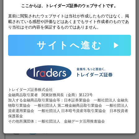
引が可能です。
ここからは、トレイダーズ証券のウェブサイトです。
※一部通貨ペアのみ10,000通貨より取引可能で
す。詳細は当社
サービス概要
をご覧ください。
直前に閲覧されたウェブサイトは当社が作成したものではなく、掲
載されている感想や評価などはあくまでもサイト作成者のものであ
り当社はその内容を保証するものではありません。
取引手数料
無料
取引手数料無料だから、少ない資金でも効率的に
サイトへ進む
取引いただけます。
その他手数料も
無料
ロスカット手数料、口座維持手数料、入金手数料
（ダイレクト入金時）、出金手数料といった手数
トレイダーズ証券株式会社
料はすべて無料です。
金融商品取引業者 関東財務局長（金商）第123号
加入する金融商品取引業協会等：日本証券業協会 一般社団法人 金融先
物取引業協会 一般社団法人 第二種金融商品取引業協会 一般社団法人
口座開設
無料
資産運用業協会 一般社団法人 日本暗号資産等取引業協会 日本投資者
保護基金
オンラインで最短5分で口座申し込み、最短翌日
その他所属団体：一般社団法人 金融データ活用推進協会
お取引が可能です。もちろん口座開設費用は無料
です！