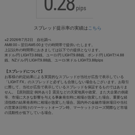
0.28
pips
スプレッド提示率の実績は
こちら
※2 2026年7月2日 自社調べ
AM8:00～翌日AM5:00までの時間帯で提供いたします。
上記以外の時間帯におきましては以下での提供となります。
米ドル/円 LIGHT:3.88銭、ユーロ/円 LIGHT:9.88銭、ポンド/円 LIGHT:14.88
銭、NZドル/円 LIGHT:9.88銭、ユーロ/米ドル LIGHT:3.88pips
【スプレッドについて】
お客様の約定結果による実質的なスプレッドが当社が広告で表示している
「LIGHT FX」のスプレッドと必ずしも合致しない場合もございます。お取引
に際して、当社が広告で表示しているスプレッドを保証するものではありま
せん。【原則固定 例外あり】震災などの天変地異や政変、また大企業の倒産
等、市場に大きな影響を与える事象発生時に相場が急変した場合。重要な経
済指標の結果発表時に相場が急変した場合。国内外の金融市場休場日や当社
の営業休日明けのマーケットオープン時、マーケットクローズ間際など市場
の流動性が低下している場合。