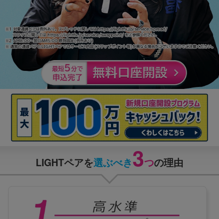
3
LIGHTペアを
選ぶべき
つ
の理由