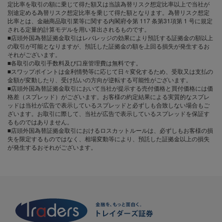
定比率を取引の額に乗じて得た額又は当該為替リスク想定比率以上で当社が
別途定める為替リスク想定比率を乗じて得た額となります。為替リスク想定
比率とは、金融商品取引業等に関する内閣府令第 117 条第31項第 1 号に規定
される定量的計算モデルを用い算出されるものです。
■店頭外国為替証拠金取引はレバレッジの効果により預託する証拠金の額以上
の取引が可能となりますが、預託した証拠金の額を上回る損失が発生するお
それがございます。
■各取引の取引手数料及び口座管理費は無料です。
■スワップポイントは金利情勢等に応じて日々変化するため、受取又は支払の
金額が変動したり、受け払いの方向が逆転する可能性がございます。
■店頭外国為替証拠金取引において当社が提示する売付価格と買付価格には価
格差（スプレッド）がございます。お客様の約定結果による実質的なスプレ
ッドは当社が広告で表示しているスプレッドと必ずしも合致しない場合もご
ざいます。お取引に際して、当社が広告で表示しているスプレッドを保証す
るものではありません。
■店頭外国為替証拠金取引におけるロスカットルールは、必ずしもお客様の損
失を限定するものではなく、相場変動等により、預託した証拠金以上の損失
が発生するおそれがございます。