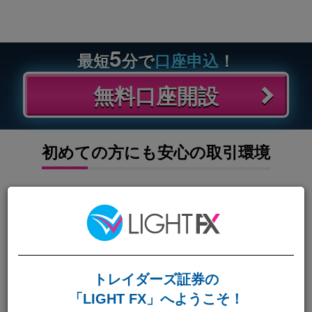
5
最短
分で
口座申込
！
無料口座開設
初めての方にも安心の取引環境
LIGHT FXでは、FX初心者の方でも、安心してお取引いただけ
るように、
少ない投資金額での取引、各種手数料無料でサービスを提供
しております。
トレイダーズ証券の
※
1000通貨
取引対応
「LIGHT FX」へようこそ！
1,000通貨取引対応だから、少ない投資金額で取