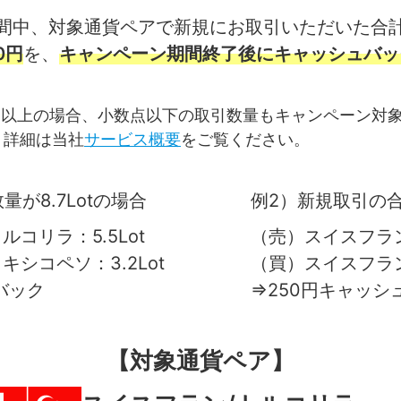
間中、対象通貨ペアで新規にお取引いただいた合
0円
を、
キャンペーン期間終了後にキャッシュバッ
Lot以上の場合、小数点以下の取引数量もキャンペーン対
す。詳細は当社
サービス概要
をご覧ください。
が8.7Lotの場合
例2）新規取引の合
コリラ：5.5Lot
（売）スイスフラン/
シコペソ：3.2Lot
（買）スイスフラン/
バック
⇒250円キャッシ
【対象通貨ペア】