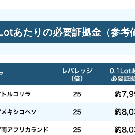
.1Lotあたりの必要証拠金
（参考