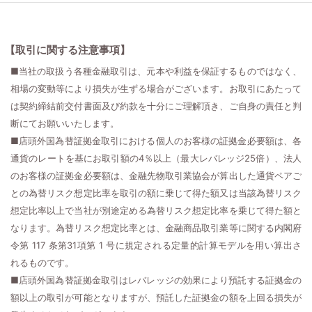
【取引に関する注意事項】
■当社の取扱う各種金融取引は、元本や利益を保証するものではなく、
相場の変動等により損失が生ずる場合がございます。お取引にあたって
は契約締結前交付書面及び約款を十分にご理解頂き、ご自身の責任と判
断にてお願いいたします。
■店頭外国為替証拠金取引における個人のお客様の証拠金必要額は、各
通貨のレートを基にお取引額の4％以上（最大レバレッジ25倍）、法人
のお客様の証拠金必要額は、金融先物取引業協会が算出した通貨ペアご
との為替リスク想定比率を取引の額に乗じて得た額又は当該為替リスク
想定比率以上で当社が別途定める為替リスク想定比率を乗じて得た額と
なります。為替リスク想定比率とは、金融商品取引業等に関する内閣府
令第 117 条第31項第 1 号に規定される定量的計算モデルを用い算出さ
れるものです。
■店頭外国為替証拠金取引はレバレッジの効果により預託する証拠金の
額以上の取引が可能となりますが、預託した証拠金の額を上回る損失が