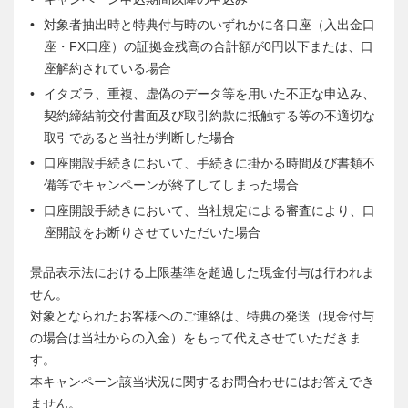
対象者抽出時と特典付与時のいずれかに各口座（入出金口
座・FX口座）の証拠金残高の合計額が0円以下または、口
座解約されている場合
イタズラ、重複、虚偽のデータ等を用いた不正な申込み、
契約締結前交付書面及び取引約款に抵触する等の不適切な
取引であると当社が判断した場合
口座開設手続きにおいて、手続きに掛かる時間及び書類不
備等でキャンペーンが終了してしまった場合
口座開設手続きにおいて、当社規定による審査により、口
座開設をお断りさせていただいた場合
景品表示法における上限基準を超過した現金付与は行われま
せん。
対象となられたお客様へのご連絡は、特典の発送（現金付与
の場合は当社からの入金）をもって代えさせていただきま
す。
本キャンペーン該当状況に関するお問合わせにはお答えでき
ません。