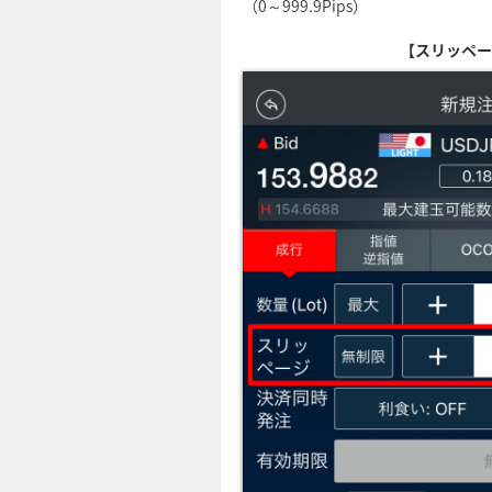
（0～999.9Pips）
【スリッペー