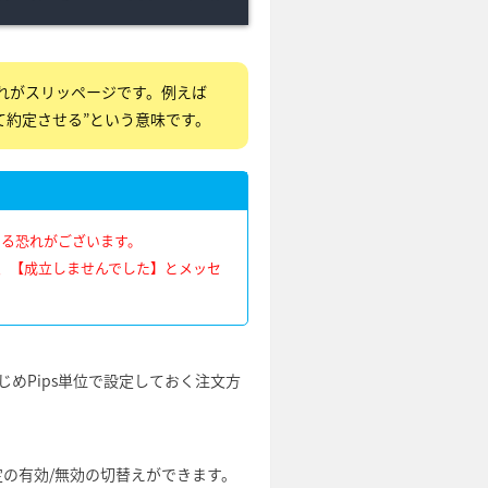
れがスリッページです。例えば
して約定させる”という意味です。
する恐れがございます。
、【成立しませんでした】とメッセ
めPips単位で設定しておく注文方
の有効/無効の切替えができます。