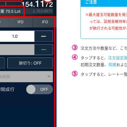
ご注意
※最大建玉可能数量を発
っては、証拠金維持率
が執行される可能性が
③
注文方法や数量など、こ
④
タップすると、
注文設定
初期注文数量、
両建
およ
⑤
タップすると、レート一