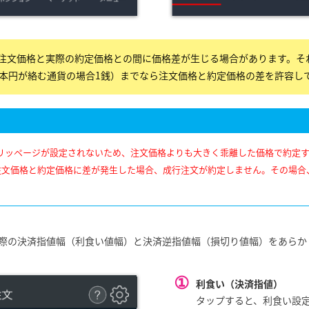
注文価格と実際の約定価格との間に価格差が生じる場合があります。そ
0Pip（日本円が絡む通貨の場合1銭）までなら注文価格と約定価格の差を許容
リッページが設定されないため、注文価格よりも大きく乖離した価格で約定
注⽂価格と約定価格に差が発生した場合、成行注文が約定しません。その場合
際の決済指値幅（利食い値幅）と決済逆指値幅（損切り値幅）をあらかじ
①
利食い（決済指値）
タップすると、利食い設定