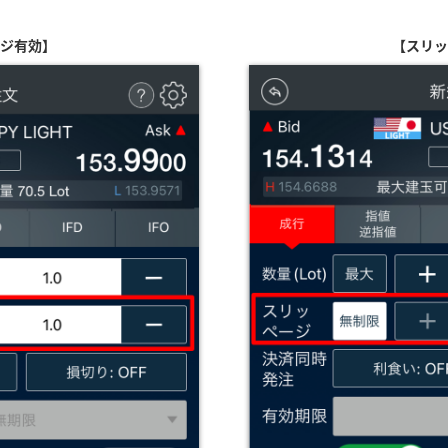
ジ有効】
【スリ