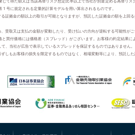
乗じて得た額又は当該為替リスク想定比率以上で当社が別途定める為替リス
項第 1 号に規定される定量的計算モデルを用い算出されるものです。
する証拠金の額以上の取引が可能となりますが、預託した証拠金の額を上回る
め、受取又は支払の金額が変動したり、受け払いの方向が逆転する可能性がご
格と買付価格には価格差（スプレッド）がございます。お客様の約定結果に
して、当社が広告で表示しているスプレッドを保証するものではありません。
必ずしもお客様の損失を限定するものではなく、相場変動等により、預託した