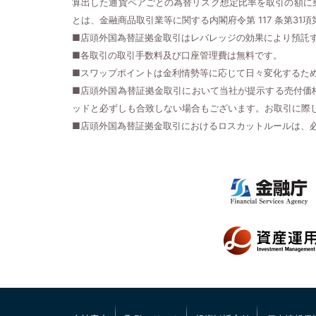
算出した通貨ペアごとの為替リスク想定比率を取引の額に
とは、金融商品取引業等に関する内閣府令第 117 条第31
■店頭外国為替証拠金取引はレバレッジの効果により預託
■各取引の取引手数料及び口座管理費は無料です。
■スワップポイントは金利情勢等に応じて日々変化するた
■店頭外国為替証拠金取引において当社が提示する売付価
ッドと必ずしも合致しない場合もございます。お取引に際
■店頭外国為替証拠金取引におけるロスカットルールは、