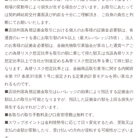
相場の変動等により損失が生ずる場合がございます。お取引にあたって
は契約締結前交付書面及び約款を十分にご理解頂き、ご自身の責任と判
断にてお願いいたします。
■店頭外国為替証拠金取引における個人のお客様の証拠金必要額は、各
通貨のレートを基にお取引額の4％以上（最大レバレッジ25倍）、法人
のお客様の証拠金必要額は、金融先物取引業協会が算出した通貨ペアご
との為替リスク想定比率を取引の額に乗じて得た額又は当該為替リスク
想定比率以上で当社が別途定める為替リスク想定比率を乗じて得た額と
なります。為替リスク想定比率とは、金融商品取引業等に関する内閣府
令第 117 条第31項第 1 号に規定される定量的計算モデルを用い算出さ
れるものです。
■店頭外国為替証拠金取引はレバレッジの効果により預託する証拠金の
額以上の取引が可能となりますが、預託した証拠金の額を上回る損失が
発生するおそれがございます。
■各取引の取引手数料及び口座管理費は無料です。
■スワップポイントは金利情勢等に応じて日々変化するため、受取又は
支払の金額が変動したり、受け払いの方向が逆転する可能性がございま
す。