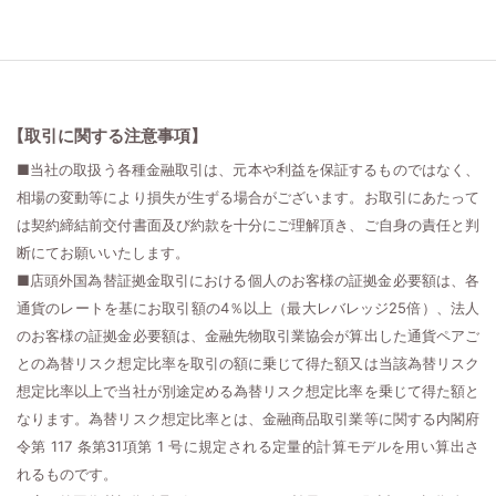
【取引に関する注意事項】
■当社の取扱う各種金融取引は、元本や利益を保証するものではなく、
相場の変動等により損失が生ずる場合がございます。お取引にあたって
は契約締結前交付書面及び約款を十分にご理解頂き、ご自身の責任と判
断にてお願いいたします。
■店頭外国為替証拠金取引における個人のお客様の証拠金必要額は、各
通貨のレートを基にお取引額の4％以上（最大レバレッジ25倍）、法人
のお客様の証拠金必要額は、金融先物取引業協会が算出した通貨ペアご
との為替リスク想定比率を取引の額に乗じて得た額又は当該為替リスク
想定比率以上で当社が別途定める為替リスク想定比率を乗じて得た額と
なります。為替リスク想定比率とは、金融商品取引業等に関する内閣府
令第 117 条第31項第 1 号に規定される定量的計算モデルを用い算出さ
れるものです。