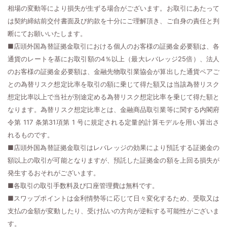
相場の変動等により損失が生ずる場合がございます。お取引にあたって
は契約締結前交付書面及び約款を十分にご理解頂き、ご自身の責任と判
断にてお願いいたします。
■店頭外国為替証拠金取引における個人のお客様の証拠金必要額は、各
通貨のレートを基にお取引額の4％以上（最大レバレッジ25倍）、法人
のお客様の証拠金必要額は、金融先物取引業協会が算出した通貨ペアご
との為替リスク想定比率を取引の額に乗じて得た額又は当該為替リスク
想定比率以上で当社が別途定める為替リスク想定比率を乗じて得た額と
なります。為替リスク想定比率とは、金融商品取引業等に関する内閣府
令第 117 条第31項第 1 号に規定される定量的計算モデルを用い算出さ
れるものです。
■店頭外国為替証拠金取引はレバレッジの効果により預託する証拠金の
額以上の取引が可能となりますが、預託した証拠金の額を上回る損失が
発生するおそれがございます。
■各取引の取引手数料及び口座管理費は無料です。
■スワップポイントは金利情勢等に応じて日々変化するため、受取又は
支払の金額が変動したり、受け払いの方向が逆転する可能性がございま
す。