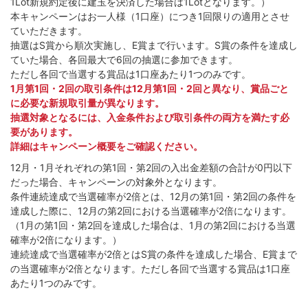
1Lot新規約定後に建玉を決済した場合は1Lotとなります。）
本キャンペーンはお一人様（1口座）につき1回限りの適用とさせ
ていただきます。
抽選はS賞から順次実施し、E賞まで行います。S賞の条件を達成し
ていた場合、各回最大で6回の抽選に参加できます。
ただし各回で当選する賞品は1口座あたり1つのみです。
1月第1回・2回の取引条件は12月第1回・2回と異なり、賞品ごと
に必要な新規取引量が異なります。
抽選対象となるには、入金条件および取引条件の両方を満たす必
要があります。
詳細はキャンペーン概要をご確認ください。
12月・1月それぞれの第1回・第2回の入出金差額の合計が0円以下
だった場合、キャンペーンの対象外となります。
条件連続達成で当選確率が2倍とは、12月の第1回・第2回の条件を
達成した際に、12月の第2回における当選確率が2倍になります。
（1月の第1回・第2回を達成した場合は、1月の第2回における当選
確率が2倍になります。）
連続達成で当選確率が2倍とはS賞の条件を達成した場合、E賞まで
の当選確率が2倍となります。ただし各回で当選する賞品は1口座
あたり1つのみです。