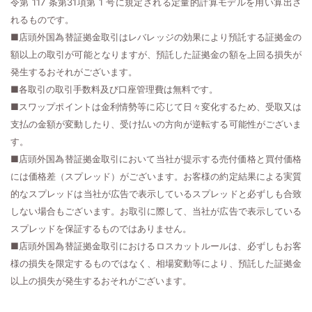
令第 117 条第31項第 1 号に規定される定量的計算モデルを用い算出さ
れるものです。
■店頭外国為替証拠金取引はレバレッジの効果により預託する証拠金の
額以上の取引が可能となりますが、預託した証拠金の額を上回る損失が
発生するおそれがございます。
■各取引の取引手数料及び口座管理費は無料です。
■スワップポイントは金利情勢等に応じて日々変化するため、受取又は
支払の金額が変動したり、受け払いの方向が逆転する可能性がございま
す。
■店頭外国為替証拠金取引において当社が提示する売付価格と買付価格
には価格差（スプレッド）がございます。お客様の約定結果による実質
的なスプレッドは当社が広告で表示しているスプレッドと必ずしも合致
しない場合もございます。お取引に際して、当社が広告で表示している
スプレッドを保証するものではありません。
■店頭外国為替証拠金取引におけるロスカットルールは、必ずしもお客
様の損失を限定するものではなく、相場変動等により、預託した証拠金
以上の損失が発生するおそれがございます。