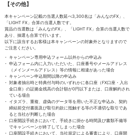
【その他】
本キャンペーン記載の当選人数延べ3,300名は「みんなのFX」、
「LIGHT FX」合算の当選人数です。
賞品の当選数は「みんなのFX」、「LIGHT FX」合算の当選人数で
あり、抽選も合算で行います。
以下に該当するお客様は本キャンペーンの対象外となりますので
ご注意ください。
キャンペーン専用申込フォーム以外からの申込み
申込フォーム内に入力いただいた、口座番号やメールアドレス
（メインメールアドレス）等の情報に相違があった場合
キャンペーン申込期間以降の申込み
対象者抽出時と特典付与時のいずれかに各口座（FX口座・入出
金口座）の証拠金残高の合計額が0円以下または、口座解約され
ている場合
イタズラ、重複、虚偽のデータ等を用いた不正な申込み、契約
締結前交付書面及び取引約款に抵触する等の不適切な取引であ
ると当社が判断した場合
口座開設手続きにおいて、手続きに掛かる時間及び書類不備等
でキャンペーンが終了してしまった場合
口座開設手続きにおいて、当社規定による審査により、口座開