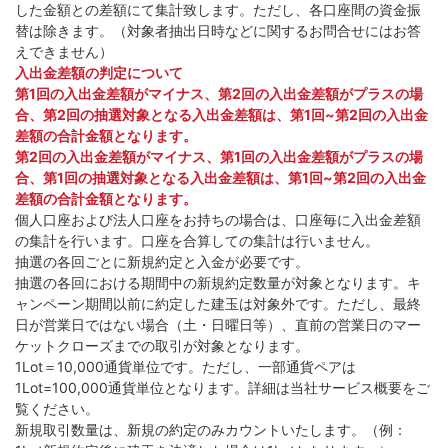
した金額との差額にて集計致します。ただし、各口座間の資金振
替は除きます。（対象者抽出日時などに関するお問合せにはお答
えできません）
入出金差額の判定について
第1回の入出金差額がマイナス、第2回の入出金差額がプラスの場
合、第2回の抽選対象となる入出金差額は、第1回~第2回の入出金
差額の合計金額となります。
第2回の入出金差額がマイナス、第1回の入出金差額がプラスの場
合、第1回の抽選対象となる入出金差額は、第1回~第2回の入出金
差額の合計金額となります。
個人口座および法人口座をお持ちの場合は、口座毎に入出金差額
の集計を行います。口座を合算しての集計は行いません。
抽選の各回ごとに新規約定と入金が必要です。
抽選の各回における期間中の新規約定数量が対象となります。キ
ャンペーン期間以前に約定した建玉は対象外です。ただし、最終
日が営業日ではない場合（土・日曜日等）、直前の営業日のマー
ケットクローズまでの取引が対象となります。
1Lot＝10,000通貨単位です。ただし、一部通貨ペアは
1Lot=100,000通貨単位となります。詳細は当社サービス概要をご
覧ください。
新規取引数量は、新規の約定のみカウントいたします。（例：