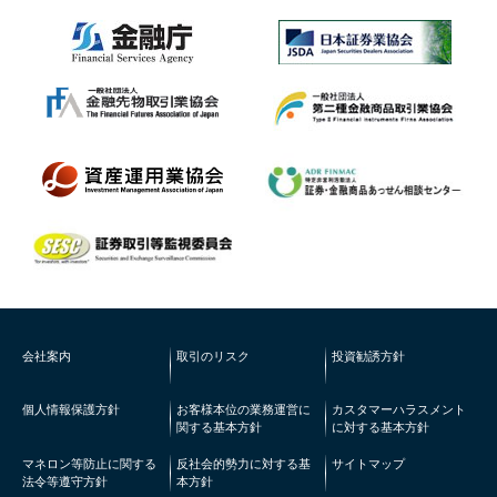
会社案内
取引のリスク
投資勧誘方針
個人情報保護方針
お客様本位の業務運営に
カスタマーハラスメント
関する基本方針
に対する基本方針
マネロン等防止に関する
反社会的勢力に対する基
サイトマップ
法令等遵守方針
本方針