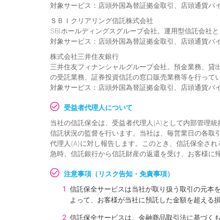
対象サービス：店頭外国為替証拠金取引、店頭通貨バ
ＳＢＩクリアリング信託株式会社
SBIホールディングスグループ会社。運用型信託会社
対象サービス：店頭外国為替証拠金取引、店頭通貨バ
株式会社三井住友銀行
三井住友フィナンシャルグループ会社。預金業務、貸
の受託業務、証券投資信託の窓口販売業務等を行ってい
対象サービス：店頭外国為替証拠金取引、店頭通貨バ
受益者代理人について
当社の信託保全は、受益者代理人(A)として内部管理統
信託状況の監督を行います。当社は、毎営業日の各取
代理人(A)に対し報告します。このとき、信託保全さ
急時、信託銀行から信託財産の返還を受け、お客様に
注意事項（リスク告知・免責事項）
信託保全サービスは当社が取り扱う取引の元本
よって、お客様が当社に預託した金額を超える
信託保全サービスは、金融商品取引法に基づく