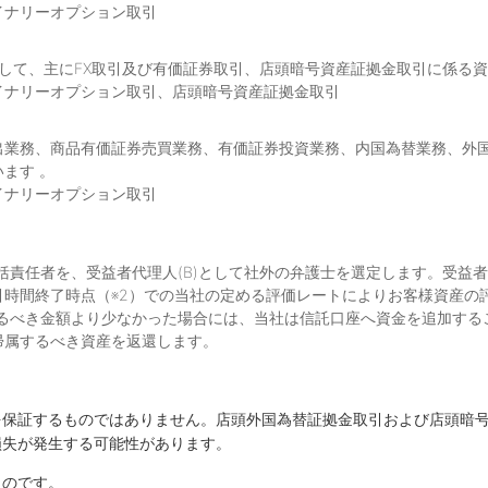
イナリーオプション取引
として、主にFX取引及び有価証券取引、店頭暗号資産証拠金取引に係る
イナリーオプション取引、店頭暗号資産証拠金取引
出業務、商品有価証券売買業務、有価証券投資業務、内国為替業務、外
ます 。
イナリーオプション取引
括責任者を、受益者代理人(B)として社外の弁護士を選定します。受益者
引時間終了時点（※2）での当社の定める評価レートによりお客様資産の
れるべき金額より少なかった場合には、当社は信託口座へ資金を追加するこ
帰属するべき資産を返還します。
を保証するものではありません。店頭外国為替証拠金取引および店頭暗
損失が発生する可能性があります。
ものです。