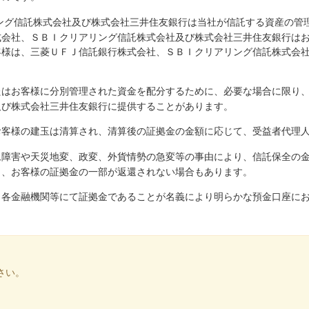
ング信託株式会社及び株式会社三井住友銀行は当社が信託する資産の管
式会社、ＳＢＩクリアリング信託株式会社及び株式会社三井住友銀行は
客様は、三菱ＵＦＪ信託銀行株式会社、ＳＢＩクリアリング信託株式会
たはお客様に分別管理された資金を配分するために、必要な場合に限り
及び株式会社三井住友銀行に提供することがあります。
お客様の建玉は清算され、清算後の証拠金の金額に応じて、受益者代理
ム障害や天災地変、政変、外貨情勢の急変等の事由により、信託保全の
り、お客様の証拠金の一部が返還されない場合もあります。
、各金融機関等にて証拠金であることが名義により明らかな預金口座に
さい。