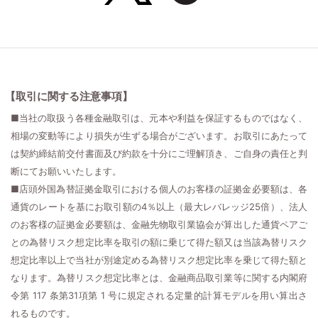
【取引に関する注意事項】
■当社の取扱う各種金融取引は、元本や利益を保証するものではなく、
相場の変動等により損失が生ずる場合がございます。お取引にあたって
は契約締結前交付書面及び約款を十分にご理解頂き、ご自身の責任と判
断にてお願いいたします。
■店頭外国為替証拠金取引における個人のお客様の証拠金必要額は、各
通貨のレートを基にお取引額の4％以上（最大レバレッジ25倍）、法人
のお客様の証拠金必要額は、金融先物取引業協会が算出した通貨ペアご
との為替リスク想定比率を取引の額に乗じて得た額又は当該為替リスク
想定比率以上で当社が別途定める為替リスク想定比率を乗じて得た額と
なります。為替リスク想定比率とは、金融商品取引業等に関する内閣府
令第 117 条第31項第 1 号に規定される定量的計算モデルを用い算出さ
れるものです。