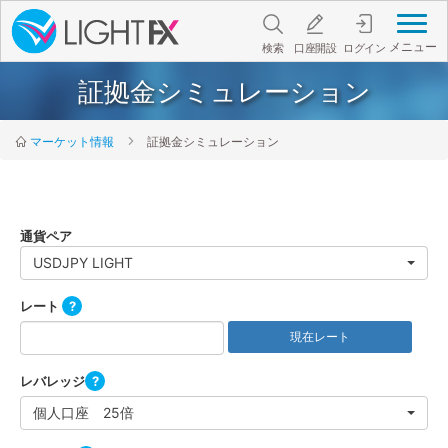
メニュー
検索
口座開設
ログイン
証拠金シミュレーション
マーケット情報
証拠金シミュレーション
USDJPY LIGHT
レート
?
現在レート
レバレッジ
?
個人口座 25倍