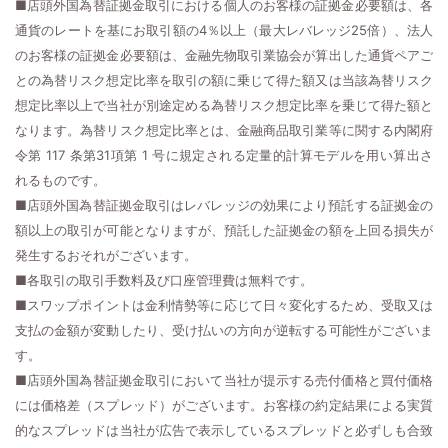
■店頭外国為替証拠金取引における個人のお客様の証拠金必要額は、各
通貨のレートを基にお取引額の4％以上（最大レバレッジ25倍）、法人
のお客様の証拠金必要額は、金融先物取引業協会が算出した通貨ペアご
との為替リスク想定比率を取引の額に乗じて得た額又は当該為替リスク
想定比率以上で当社が別途定める為替リスク想定比率を乗じて得た額と
なります。為替リスク想定比率とは、金融商品取引業等に関する内閣府
令第 117 条第31項第 1 号に規定される定量的計算モデルを用い算出さ
れるものです。
■店頭外国為替証拠金取引はレバレッジの効果により預託する証拠金の
額以上の取引が可能となりますが、預託した証拠金の額を上回る損失が
発生するおそれがございます。
■各取引の取引手数料及び口座管理費は無料です。
■スワップポイントは金利情勢等に応じて日々変化するため、受取又は
支払の金額が変動したり、受け払いの方向が逆転する可能性がございま
す。
■店頭外国為替証拠金取引において当社が提示する売付価格と買付価格
には価格差（スプレッド）がございます。お客様の約定結果による実質
的なスプレッドは当社が広告で表示しているスプレッドと必ずしも合致