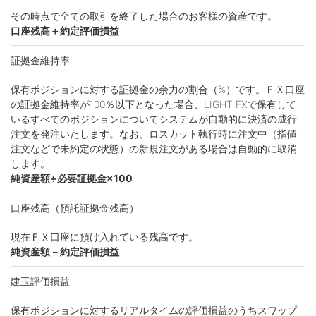
その時点で全ての取引を終了した場合のお客様の資産です。
口座残高＋約定評価損益
証拠金維持率
保有ポジションに対する証拠金の余力の割合（%）です。ＦＸ口座
の証拠金維持率が100％以下となった場合、LIGHT FXで保有して
いるすべてのポジションについてシステムが自動的に決済の成行
注文を発注いたします。なお、ロスカット執行時に注文中（指値
注文などで未約定の状態）の新規注文がある場合は自動的に取消
します。
純資産額÷必要証拠金×100
口座残高（預託証拠金残高）
現在ＦＸ口座に預け入れている残高です。
純資産額－約定評価損益
建⽟評価損益
保有ポジションに対するリアルタイムの評価損益のうちスワップ