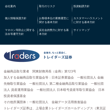
会社案内
取引のリスク
投資勧誘方針
個人情報保護方針
お客様本位の業務運営に
カスタマーハラスメント
関する基本方針
に対する基本方針
マネロン等防止に関する
反社会的勢力に対する基
サイトマップ
法令等遵守方針
本方針
金融商品取引業者 関東財務局長（金商）第123号
加入する金融商品取引業協会等：日本証券業協会 一般社団法人 金融
先物取引業協会 一般社団法人 第二種金融商品取引業協会 一般社団
法人 資産運用業協会 一般社団法人 日本暗号資産等取引業協会 日本
投資者保護基金
その他所属団体：一般社団法人 金融データ活用推進協会
トレイダーズ証券は、上場企業トレイダーズホールディングス（東京証