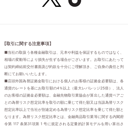
【取引に関する注意事項】
■当社の取扱う各種金融取引は、元本や利益を保証するものではなく、
相場の変動等により損失が生ずる場合がございます。お取引にあたって
は契約締結前交付書面及び約款を十分にご理解頂き、ご自身の責任と判
断にてお願いいたします。
■店頭外国為替証拠金取引における個人のお客様の証拠金必要額は、各
通貨のレートを基にお取引額の4％以上（最大レバレッジ25倍）、法人
のお客様の証拠金必要額は、金融先物取引業協会が算出した通貨ペアご
との為替リスク想定比率を取引の額に乗じて得た額又は当該為替リスク
想定比率以上で当社が別途定める為替リスク想定比率を乗じて得た額と
なります。為替リスク想定比率とは、金融商品取引業等に関する内閣府
令第 117 条第31項第 1 号に規定される定量的計算モデルを用い算出さ