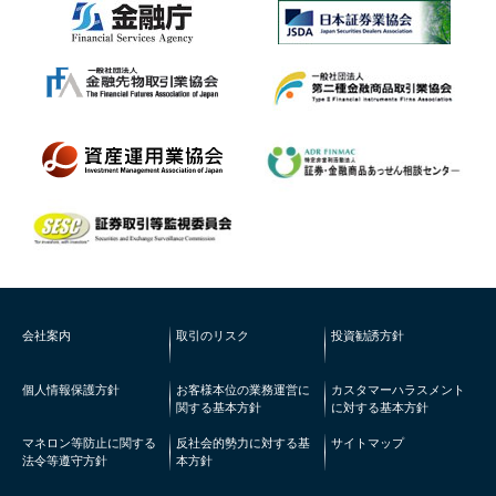
会社案内
取引のリスク
投資勧誘方針
個人情報保護方針
お客様本位の業務運営に
カスタマーハラスメント
関する基本方針
に対する基本方針
マネロン等防止に関する
反社会的勢力に対する基
サイトマップ
法令等遵守方針
本方針