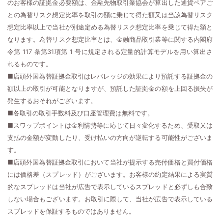
のお客様の証拠金必要額は、金融先物取引業協会が算出した通貨ペアご
との為替リスク想定比率を取引の額に乗じて得た額又は当該為替リスク
想定比率以上で当社が別途定める為替リスク想定比率を乗じて得た額と
なります。為替リスク想定比率とは、金融商品取引業等に関する内閣府
令第 117 条第31項第 1 号に規定される定量的計算モデルを用い算出さ
れるものです。
■店頭外国為替証拠金取引はレバレッジの効果により預託する証拠金の
額以上の取引が可能となりますが、預託した証拠金の額を上回る損失が
発生するおそれがございます。
■各取引の取引手数料及び口座管理費は無料です。
■スワップポイントは金利情勢等に応じて日々変化するため、受取又は
支払の金額が変動したり、受け払いの方向が逆転する可能性がございま
す。
■店頭外国為替証拠金取引において当社が提示する売付価格と買付価格
には価格差（スプレッド）がございます。お客様の約定結果による実質
的なスプレッドは当社が広告で表示しているスプレッドと必ずしも合致
しない場合もございます。お取引に際して、当社が広告で表示している
スプレッドを保証するものではありません。