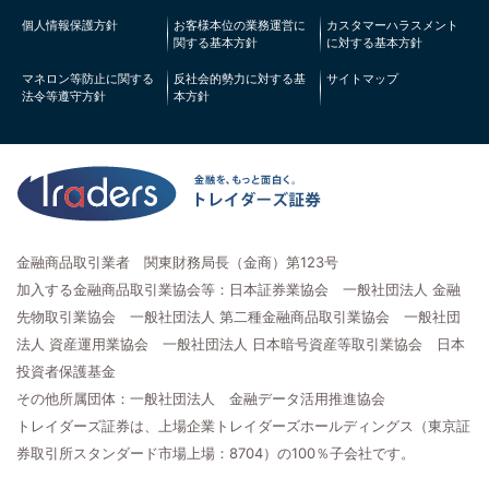
個人情報保護方針
お客様本位の業務運営に
カスタマーハラスメント
関する基本方針
に対する基本方針
マネロン等防止に関する
反社会的勢力に対する基
サイトマップ
法令等遵守方針
本方針
金融商品取引業者 関東財務局長（金商）第123号
加入する金融商品取引業協会等：日本証券業協会 一般社団法人 金融
先物取引業協会 一般社団法人 第二種金融商品取引業協会 一般社団
法人 資産運用業協会 一般社団法人 日本暗号資産等取引業協会 日本
投資者保護基金
その他所属団体：一般社団法人 金融データ活用推進協会
トレイダーズ証券は、上場企業トレイダーズホールディングス（東京証
券取引所スタンダード市場上場：8704）の100％子会社です。