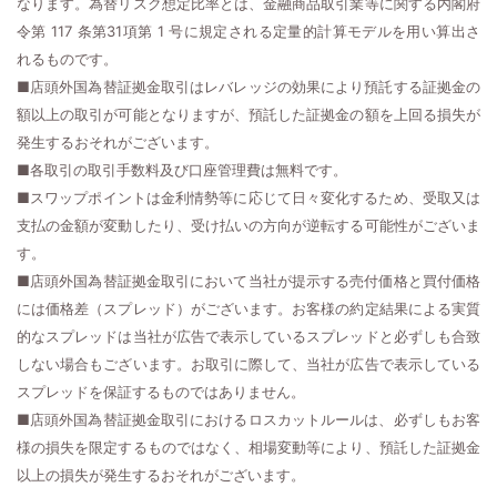
なります。為替リスク想定比率とは、金融商品取引業等に関する内閣府
令第 117 条第31項第 1 号に規定される定量的計算モデルを用い算出さ
れるものです。
■店頭外国為替証拠金取引はレバレッジの効果により預託する証拠金の
額以上の取引が可能となりますが、預託した証拠金の額を上回る損失が
発生するおそれがございます。
■各取引の取引手数料及び口座管理費は無料です。
■スワップポイントは金利情勢等に応じて日々変化するため、受取又は
支払の金額が変動したり、受け払いの方向が逆転する可能性がございま
す。
■店頭外国為替証拠金取引において当社が提示する売付価格と買付価格
には価格差（スプレッド）がございます。お客様の約定結果による実質
的なスプレッドは当社が広告で表示しているスプレッドと必ずしも合致
しない場合もございます。お取引に際して、当社が広告で表示している
スプレッドを保証するものではありません。
■店頭外国為替証拠金取引におけるロスカットルールは、必ずしもお客
様の損失を限定するものではなく、相場変動等により、預託した証拠金
以上の損失が発生するおそれがございます。