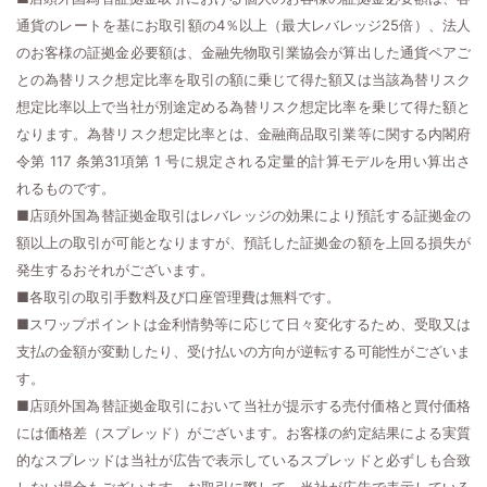
通貨のレートを基にお取引額の4％以上（最大レバレッジ25倍）、法人
のお客様の証拠金必要額は、金融先物取引業協会が算出した通貨ペアご
との為替リスク想定比率を取引の額に乗じて得た額又は当該為替リスク
想定比率以上で当社が別途定める為替リスク想定比率を乗じて得た額と
なります。為替リスク想定比率とは、金融商品取引業等に関する内閣府
令第 117 条第31項第 1 号に規定される定量的計算モデルを用い算出さ
れるものです。
■店頭外国為替証拠金取引はレバレッジの効果により預託する証拠金の
額以上の取引が可能となりますが、預託した証拠金の額を上回る損失が
発生するおそれがございます。
■各取引の取引手数料及び口座管理費は無料です。
■スワップポイントは金利情勢等に応じて日々変化するため、受取又は
支払の金額が変動したり、受け払いの方向が逆転する可能性がございま
す。
■店頭外国為替証拠金取引において当社が提示する売付価格と買付価格
には価格差（スプレッド）がございます。お客様の約定結果による実質
的なスプレッドは当社が広告で表示しているスプレッドと必ずしも合致
しない場合もございます。お取引に際して、当社が広告で表示している