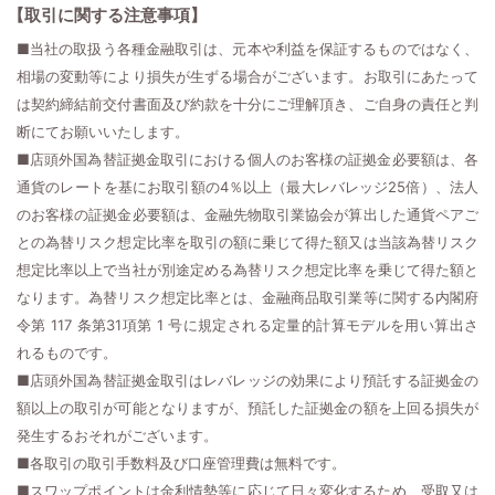
【取引に関する注意事項】
■当社の取扱う各種金融取引は、元本や利益を保証するものではなく、
相場の変動等により損失が生ずる場合がございます。お取引にあたって
は契約締結前交付書面及び約款を十分にご理解頂き、ご自身の責任と判
断にてお願いいたします。
■店頭外国為替証拠金取引における個人のお客様の証拠金必要額は、各
通貨のレートを基にお取引額の4％以上（最大レバレッジ25倍）、法人
のお客様の証拠金必要額は、金融先物取引業協会が算出した通貨ペアご
との為替リスク想定比率を取引の額に乗じて得た額又は当該為替リスク
想定比率以上で当社が別途定める為替リスク想定比率を乗じて得た額と
なります。為替リスク想定比率とは、金融商品取引業等に関する内閣府
令第 117 条第31項第 1 号に規定される定量的計算モデルを用い算出さ
れるものです。
■店頭外国為替証拠金取引はレバレッジの効果により預託する証拠金の
額以上の取引が可能となりますが、預託した証拠金の額を上回る損失が
発生するおそれがございます。
■各取引の取引手数料及び口座管理費は無料です。
■スワップポイントは金利情勢等に応じて日々変化するため、受取又は