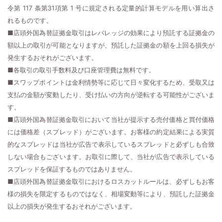
令第 117 条第31項第 1 号に規定される定量的計算モデルを用い算出さ
れるものです。
■店頭外国為替証拠金取引はレバレッジの効果により預託する証拠金の
額以上の取引が可能となりますが、預託した証拠金の額を上回る損失が
発生するおそれがございます。
■各取引の取引手数料及び口座管理費は無料です。
■スワップポイントは金利情勢等に応じて日々変化するため、受取又は
支払の金額が変動したり、受け払いの方向が逆転する可能性がございま
す。
■店頭外国為替証拠金取引において当社が提示する売付価格と買付価格
には価格差（スプレッド）がございます。お客様の約定結果による実質
的なスプレッドは当社が広告で表示しているスプレッドと必ずしも合致
しない場合もございます。お取引に際して、当社が広告で表示している
スプレッドを保証するものではありません。
■店頭外国為替証拠金取引におけるロスカットルールは、必ずしもお客
様の損失を限定するものではなく、相場変動等により、預託した証拠金
以上の損失が発生するおそれがございます。