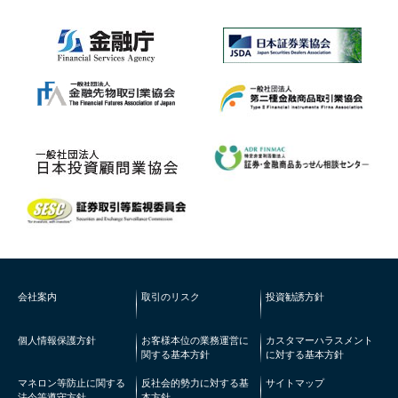
会社案内
取引のリスク
投資勧誘方針
個人情報保護方針
お客様本位の業務運営に
カスタマーハラスメント
関する基本方針
に対する基本方針
マネロン等防止に関する
反社会的勢力に対する基
サイトマップ
法令等遵守方針
本方針