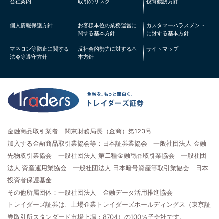
会社案内
取引のリスク
投資勧誘方針
個人情報保護方針
お客様本位の業務運営に
カスタマーハラスメント
関する基本方針
に対する基本方針
マネロン等防止に関する
反社会的勢力に対する基
サイトマップ
法令等遵守方針
本方針
金融商品取引業者 関東財務局長（金商）第123号
加入する金融商品取引業協会等：日本証券業協会 一般社団法人 金融
先物取引業協会 一般社団法人 第二種金融商品取引業協会 一般社団
法人 資産運用業協会 一般社団法人 日本暗号資産等取引業協会 日本
投資者保護基金
その他所属団体：一般社団法人 金融データ活用推進協会
トレイダーズ証券は、上場企業トレイダーズホールディングス（東京証
券取引所スタンダード市場上場：8704）の100％子会社です。