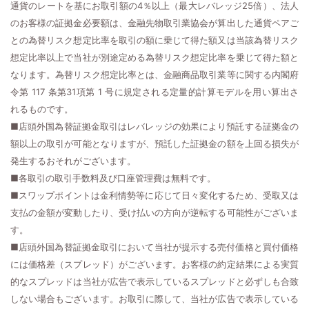
通貨のレートを基にお取引額の4％以上（最大レバレッジ25倍）、法人
のお客様の証拠金必要額は、金融先物取引業協会が算出した通貨ペアご
との為替リスク想定比率を取引の額に乗じて得た額又は当該為替リスク
想定比率以上で当社が別途定める為替リスク想定比率を乗じて得た額と
なります。為替リスク想定比率とは、金融商品取引業等に関する内閣府
令第 117 条第31項第 1 号に規定される定量的計算モデルを用い算出さ
れるものです。
■店頭外国為替証拠金取引はレバレッジの効果により預託する証拠金の
額以上の取引が可能となりますが、預託した証拠金の額を上回る損失が
発生するおそれがございます。
■各取引の取引手数料及び口座管理費は無料です。
■スワップポイントは金利情勢等に応じて日々変化するため、受取又は
支払の金額が変動したり、受け払いの方向が逆転する可能性がございま
す。
■店頭外国為替証拠金取引において当社が提示する売付価格と買付価格
には価格差（スプレッド）がございます。お客様の約定結果による実質
的なスプレッドは当社が広告で表示しているスプレッドと必ずしも合致
しない場合もございます。お取引に際して、当社が広告で表示している