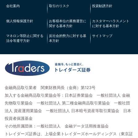
会社案内
取引のリスク
投資勧誘方針
個人情報保護方針
お客様本位の業務運営に
カスタマーハラスメント
関する基本方針
に対する基本方針
マネロン等防止に関する
反社会的勢力に対する基
サイトマップ
法令等遵守方針
本方針
金融商品取引業者 関東財務局長（金商）第123号
加入する金融商品取引業協会等：日本証券業協会 一般社団法人 金融
先物取引業協会 一般社団法人 第二種金融商品取引業協会 一般社団
法人 資産運用業協会 一般社団法人 日本暗号資産等取引業協会 日本
投資者保護基金
その他所属団体：一般社団法人 金融データ活用推進協会
トレイダーズ証券は、上場企業トレイダーズホールディングス（東京証