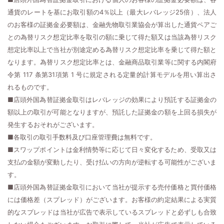
通貨のレートを基にお取引額の4％以上（最大レバレッジ25倍）、法人
のお客様の証拠金必要額は、金融先物取引業協会が算出した通貨ペアご
との為替リスク想定比率を取引の額に乗じて得た額又は当該為替リスク
想定比率以上で当社が別途定める為替リスク想定比率を乗じて得た額と
なります。為替リスク想定比率とは、金融商品取引業等に関する内閣府
令第 117 条第31項第 1 号に規定される定量的計算モデルを用い算出さ
れるものです。
■店頭外国為替証拠金取引はレバレッジの効果により預託する証拠金の
額以上の取引が可能となりますが、預託した証拠金の額を上回る損失が
発生するおそれがございます。
■各取引の取引手数料及び口座管理費は無料です。
■スワップポイントは金利情勢等に応じて日々変化するため、受取又は
支払の金額が変動したり、受け払いの方向が逆転する可能性がございま
す。
■店頭外国為替証拠金取引において当社が提示する売付価格と買付価格
には価格差（スプレッド）がございます。お客様の約定結果による実質
的なスプレッドは当社が広告で表示しているスプレッドと必ずしも合致