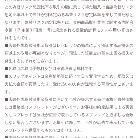
との為替リスク想定比率を取引の額に乗じて得た額又は当該為替リスク
想定比率以上で当社が別途定める為替リスク想定比率を乗じて得た額と
なります。為替リスク想定比率とは、金融商品取引業等に関する内閣府
令第 117 条第31項第 1 号に規定される定量的計算モデルを用い算出さ
れるものです。
■店頭外国為替証拠金取引はレバレッジの効果により預託する証拠金の
額以上の取引が可能となりますが、預託した証拠金の額を上回る損失が
発生するおそれがございます。
■各取引の取引手数料及び口座管理費は無料です。
■スワップポイントは金利情勢等に応じて日々変化するため、受取又は
支払の金額が変動したり、受け払いの方向が逆転する可能性がございま
す。
■店頭外国為替証拠金取引において当社が提示する売付価格と買付価格
には価格差（スプレッド）がございます。お客様の約定結果による実質
的なスプレッドは当社が広告で表示しているスプレッドと必ずしも合致
しない場合もございます。お取引に際して、当社が広告で表示している
スプレッドを保証するものではありません。
■店頭外国為替証拠金取引におけるロスカットルールは、必ずしもお客