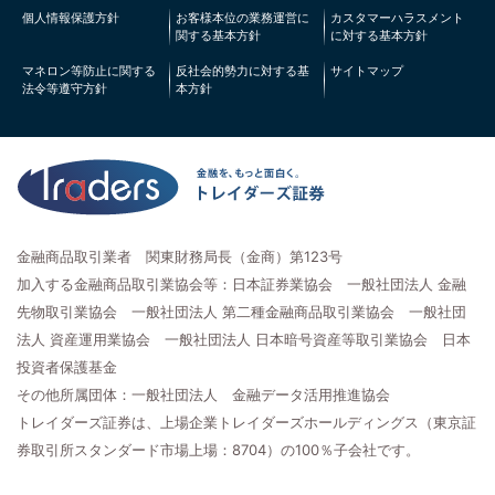
個人情報保護方針
お客様本位の業務運営に
カスタマーハラスメント
関する基本方針
に対する基本方針
マネロン等防止に関する
反社会的勢力に対する基
サイトマップ
法令等遵守方針
本方針
金融商品取引業者 関東財務局長（金商）第123号
加入する金融商品取引業協会等：日本証券業協会 一般社団法人 金融
先物取引業協会 一般社団法人 第二種金融商品取引業協会 一般社団
法人 資産運用業協会 一般社団法人 日本暗号資産等取引業協会 日本
投資者保護基金
その他所属団体：一般社団法人 金融データ活用推進協会
トレイダーズ証券は、上場企業トレイダーズホールディングス（東京証
券取引所スタンダード市場上場：8704）の100％子会社です。