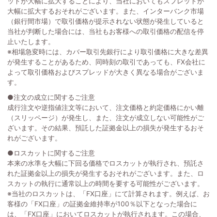
ッドが大幅に拡大することにより、当社においてもスプレッドが
大幅に拡大するおそれがございます。また、インターバンク市場
（銀行間市場）で取引価格が提示されない状態が発生していると
当社が判断した場合には、当社もお客様への取引価格の配信を停
止いたします。
※相場急変時には、カバー取引先銀行により取引価格に大きな差異
が発生することがあるため、同時刻の取引であっても、FX会社に
よって取引価格およびスプレッドが大きく異なる場合がございま
す。
●注文の成立に関するご注意
成行注文や逆指値注文等において、注文価格と約定価格にかい離
（スリッページ）が発生し、また、注文が成立しない可能性がご
ざいます。その結果、預託した証拠金以上の損失が発生するおそ
れがございます。
●ロスカットに関するご注意
本来の水準を大幅に下回る価格でロスカットが執行され、預託さ
れた証拠金以上の損失が発生するおそれがございます。また、ロ
スカットの執行に通常以上の時間を要する可能性がございます。
※当社のロスカットは、「FX口座」にて計算されます。例えば、お
客様の「FX口座」の証拠金維持率が100％以下となった場合に
は、「FX口座」においてロスカットが執行されます。この場合、