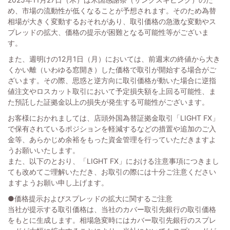
め、市場の流動性が低くなることが予想されます。そのため為替
相場が大きく変動するおそれがあり、取引価格の急激な変動やス
プレッドの拡大、価格の提示が困難となる可能性等がございま
す。
また、週明けの12月1日（月）においては、前週末の終値から大き
くかい離（いわゆる窓開き）した価格で取引が開始する場合がご
ざいます。その際、思惑と逆方向に取引価格が動いた場合に逆指
値注文やロスカット取引において予定損失額を上回る可能性、ま
た預託した証拠金以上の損失が発生する可能性がございます。
お客様におかれましては、店頭外国為替証拠金取引「LIGHT FX」
で保有されているポジションを軽減するなどの措置や追加のご入
金等、あらかじめ余裕をもった資金管理を行っていただきますよ
うお願いいたします。
また、以下のとおり、「LIGHT FX」における注意事項につきまし
ても改めてご理解いただき、お取引の際には十分ご注意ください
ますようお願い申し上げます。
●価格提示およびスプレッドの拡大に関するご注意
当社が提示する取引価格は、当社のカバー取引先銀行の取引価格
をもとに生成します。相場急変時にはカバー取引先銀行のスプレ