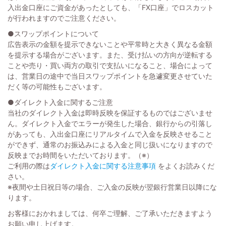
入出金口座にご資金があったとしても、「FX口座」でロスカット
が行われますのでご注意ください。
●スワップポイントについて
広告表示の金額を提示できないことや平常時と大きく異なる金額
を提示する場合がございます。また、受け払いの方向が逆転する
ことや売り・買い両方の取引で支払いになること、場合によって
は、営業日の途中で当日スワップポイントを急遽変更させていた
だく等の可能性もございます。
●ダイレクト入金に関するご注意
当社のダイレクト入金は即時反映を保証するものではございませ
ん。ダイレクト入金でエラーが発生した場合、銀行からの引落し
があっても、入出金口座にリアルタイムで入金を反映させること
ができず、通常のお振込みによる入金と同じ扱いになりますので
反映までお時間をいただいております。（※）
ご利用の際は
ダイレクト入金に関する注意事項
をよくお読みくだ
さい。
※夜間や土日祝日等の場合、ご入金の反映が翌銀行営業日以降にな
ります。
お客様におかれましては、何卒ご理解、ご了承いただきますよう
お願い申し上げます。