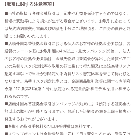
【取引に関する注意事項】
■当社の取扱う各種金融取引は、元本や利益を保証するものではなく、
相場の変動等により損失が生ずる場合がございます。お取引にあたって
は契約締結前交付書面及び約款を十分にご理解頂き、ご自身の責任と判
断にてお願いいたします。
■店頭外国為替証拠金取引における個人のお客様の証拠金必要額は、各
通貨のレートを基にお取引額の4％以上（最大レバレッジ25倍）、法人
のお客様の証拠金必要額は、金融先物取引業協会が算出した通貨ペアご
との為替リスク想定比率を取引の額に乗じて得た額又は当該為替リスク
想定比率以上で当社が別途定める為替リスク想定比率を乗じて得た額と
なります。為替リスク想定比率とは、金融商品取引業等に関する内閣府
令第 117 条第31項第 1 号に規定される定量的計算モデルを用い算出さ
れるものです。
■店頭外国為替証拠金取引はレバレッジの効果により預託する証拠金の
額以上の取引が可能となりますが、預託した証拠金の額を上回る損失が
発生するおそれがございます。
■各取引の取引手数料及び口座管理費は無料です。
■スワップポイントは金利情勢等に応じて日々変化するため、受取又は