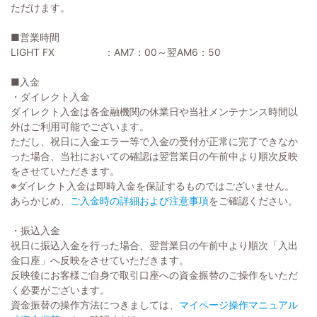
ただけます。
■営業時間
LIGHT FX ：AM7：00～翌AM6：50
■入金
・ダイレクト入金
ダイレクト入金は各金融機関の休業日や当社メンテナンス時間以
外はご利用可能でございます。
ただし、祝日に入金エラー等で入金の受付が正常に完了できなか
った場合、当社においての確認は翌営業日の午前中より順次反映
をさせていただきます。
※ダイレクト入金は即時入金を保証するものではございません。
あらかじめ、
ご入金時の詳細および注意事項
をご確認ください。
・振込入金
祝日に振込入金を行った場合、翌営業日の午前中より順次「入出
金口座」へ反映をさせていただきます。
反映後にお客様ご自身で取引口座への資金振替のご操作をいただ
く必要がございます。
資金振替の操作方法につきましては、
マイページ操作マニュアル