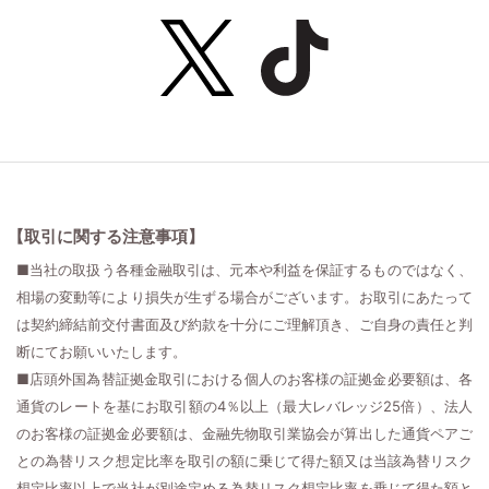
【取引に関する注意事項】
■当社の取扱う各種金融取引は、元本や利益を保証するものではなく、
相場の変動等により損失が生ずる場合がございます。お取引にあたって
は契約締結前交付書面及び約款を十分にご理解頂き、ご自身の責任と判
断にてお願いいたします。
■店頭外国為替証拠金取引における個人のお客様の証拠金必要額は、各
通貨のレートを基にお取引額の4％以上（最大レバレッジ25倍）、法人
のお客様の証拠金必要額は、金融先物取引業協会が算出した通貨ペアご
との為替リスク想定比率を取引の額に乗じて得た額又は当該為替リスク
想定比率以上で当社が別途定める為替リスク想定比率を乗じて得た額と