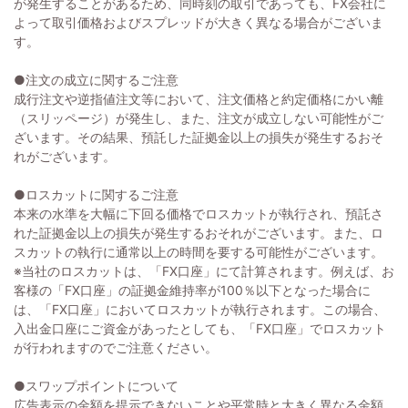
が発生することがあるため、同時刻の取引であっても、FX会社に
よって取引価格およびスプレッドが大きく異なる場合がございま
す。
●注文の成立に関するご注意
成行注文や逆指値注文等において、注文価格と約定価格にかい離
（スリッページ）が発生し、また、注文が成立しない可能性がご
ざいます。その結果、預託した証拠金以上の損失が発生するおそ
れがございます。
●ロスカットに関するご注意
本来の水準を大幅に下回る価格でロスカットが執行され、預託さ
れた証拠金以上の損失が発生するおそれがございます。また、ロ
スカットの執行に通常以上の時間を要する可能性がございます。
※当社のロスカットは、「FX口座」にて計算されます。例えば、お
客様の「FX口座」の証拠金維持率が100％以下となった場合に
は、「FX口座」においてロスカットが執行されます。この場合、
入出金口座にご資金があったとしても、「FX口座」でロスカット
が行われますのでご注意ください。
●スワップポイントについて
広告表示の金額を提示できないことや平常時と大きく異なる金額