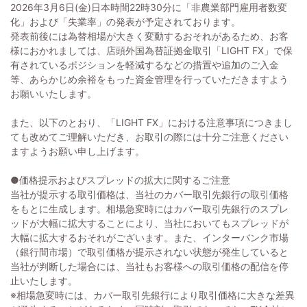
2026年3月6日(金)日本時間22時30分に「非農業部門雇用者数変
化」および「失業率」の発表が予定されております。
発表前後には為替相場が大きく変動するおそれがあるため、お客
様におかれましては、店頭外国為替証拠金取引「LIGHT FX」で保
有されているポジションを軽減するなどの措置や追加のご入金
等、あらかじめ余裕をもった資金管理を行っていただきますよう
お願いいたします。
また、以下のとおり、「LIGHT FX」における注意事項につきまし
ても改めてご理解いただき、お取引の際には十分ご注意ください
ますようお願い申し上げます。
●価格提示およびスプレッドの拡大に関するご注意
当社が提示する取引価格は、当社のカバー取引先銀行の取引価格
をもとに生成します。相場急変時にはカバー取引先銀行のスプレ
ッドが大幅に拡大することにより、当社においてもスプレッドが
大幅に拡大するおそれがございます。また、インターバンク市場
（銀行間市場）で取引価格が提示されない状態が発生していると
当社が判断した場合には、当社もお客様への取引価格の配信を停
止いたします。
※相場急変時には、カバー取引先銀行により取引価格に大きな差異