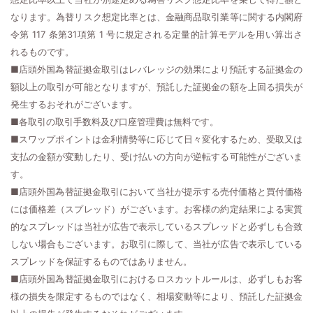
なります。為替リスク想定比率とは、金融商品取引業等に関する内閣府
令第 117 条第31項第 1 号に規定される定量的計算モデルを用い算出さ
れるものです。
■店頭外国為替証拠金取引はレバレッジの効果により預託する証拠金の
額以上の取引が可能となりますが、預託した証拠金の額を上回る損失が
発生するおそれがございます。
■各取引の取引手数料及び口座管理費は無料です。
■スワップポイントは金利情勢等に応じて日々変化するため、受取又は
支払の金額が変動したり、受け払いの方向が逆転する可能性がございま
す。
■店頭外国為替証拠金取引において当社が提示する売付価格と買付価格
には価格差（スプレッド）がございます。お客様の約定結果による実質
的なスプレッドは当社が広告で表示しているスプレッドと必ずしも合致
しない場合もございます。お取引に際して、当社が広告で表示している
スプレッドを保証するものではありません。
■店頭外国為替証拠金取引におけるロスカットルールは、必ずしもお客
様の損失を限定するものではなく、相場変動等により、預託した証拠金