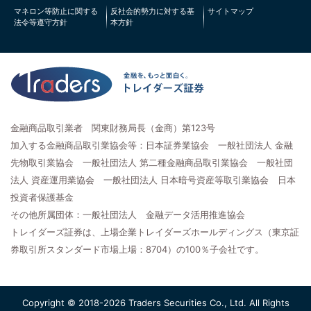
マネロン等防止に関する
反社会的勢力に対する基
サイトマップ
法令等遵守方針
本方針
金融商品取引業者 関東財務局長（金商）第123号
加入する金融商品取引業協会等：日本証券業協会 一般社団法人 金融
先物取引業協会 一般社団法人 第二種金融商品取引業協会 一般社団
法人 資産運用業協会 一般社団法人 日本暗号資産等取引業協会 日本
投資者保護基金
その他所属団体：一般社団法人 金融データ活用推進協会
トレイダーズ証券は、上場企業トレイダーズホールディングス（東京証
券取引所スタンダード市場上場：8704）の100％子会社です。
Copyright © 2018-2026 Traders Securities Co., Ltd. All Rights