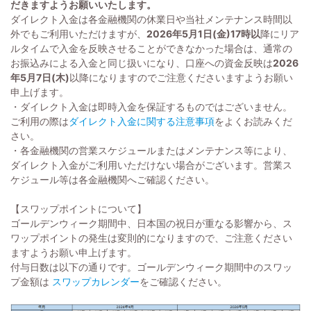
だきますようお願いいたします。
ダイレクト入金は各金融機関の休業日や当社メンテナンス時間以
外でもご利用いただけますが、
2026年5月1日(金)17時以
降
にリア
ルタイムで入金を反映させることができなかった場合は、通常の
お振込みによる入金と同じ扱いになり、口座への資金反映は
2026
年5月7日(木)
以降になりますのでご注意くださいますようお願い
申上げます。
・ダイレクト入金は即時入金を保証するものではございません。
ご利用の際は
ダイレクト入金に関する注意事項
をよくお読みくだ
さい。
・各金融機関の営業スケジュールまたはメンテナンス等により、
ダイレクト入金がご利用いただけない場合がございます。営業ス
ケジュール等は各金融機関へご確認ください。
【スワップポイントについて】
ゴールデンウィーク期間中、日本国の祝日が重なる影響から、ス
ワップポイントの発生は変則的になりますので、ご注意ください
ますようお願い申上げます。
付与日数は以下の通りです。ゴールデンウィーク期間中のスワッ
プ金額は
スワップカレンダー
をご確認ください。