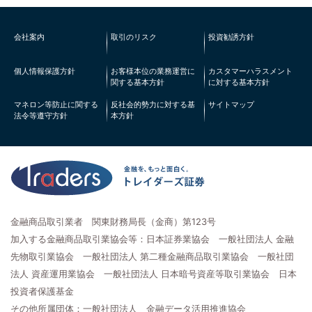
会社案内
取引のリスク
投資勧誘方針
個人情報保護方針
お客様本位の業務運営に
カスタマーハラスメント
関する基本方針
に対する基本方針
マネロン等防止に関する
反社会的勢力に対する基
サイトマップ
法令等遵守方針
本方針
金融商品取引業者 関東財務局長（金商）第123号
加入する金融商品取引業協会等：日本証券業協会 一般社団法人 金融
先物取引業協会 一般社団法人 第二種金融商品取引業協会 一般社団
法人 資産運用業協会 一般社団法人 日本暗号資産等取引業協会 日本
投資者保護基金
その他所属団体：一般社団法人 金融データ活用推進協会