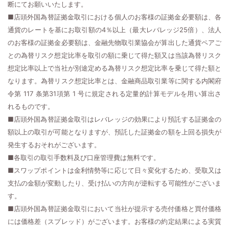
断にてお願いいたします。
■店頭外国為替証拠金取引における個人のお客様の証拠金必要額は、各
通貨のレートを基にお取引額の4％以上（最大レバレッジ25倍）、法人
のお客様の証拠金必要額は、金融先物取引業協会が算出した通貨ペアご
との為替リスク想定比率を取引の額に乗じて得た額又は当該為替リスク
想定比率以上で当社が別途定める為替リスク想定比率を乗じて得た額と
なります。為替リスク想定比率とは、金融商品取引業等に関する内閣府
令第 117 条第31項第 1 号に規定される定量的計算モデルを用い算出さ
れるものです。
■店頭外国為替証拠金取引はレバレッジの効果により預託する証拠金の
額以上の取引が可能となりますが、預託した証拠金の額を上回る損失が
発生するおそれがございます。
■各取引の取引手数料及び口座管理費は無料です。
■スワップポイントは金利情勢等に応じて日々変化するため、受取又は
支払の金額が変動したり、受け払いの方向が逆転する可能性がございま
す。
■店頭外国為替証拠金取引において当社が提示する売付価格と買付価格
には価格差（スプレッド）がございます。お客様の約定結果による実質