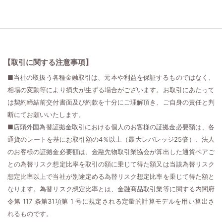
【取引に関する注意事項】
■当社の取扱う各種金融取引は、元本や利益を保証するものではなく、
相場の変動等により損失が生ずる場合がございます。お取引にあたって
は契約締結前交付書面及び約款を十分にご理解頂き、ご自身の責任と判
断にてお願いいたします。
■店頭外国為替証拠金取引における個人のお客様の証拠金必要額は、各
通貨のレートを基にお取引額の4％以上（最大レバレッジ25倍）、法人
のお客様の証拠金必要額は、金融先物取引業協会が算出した通貨ペアご
との為替リスク想定比率を取引の額に乗じて得た額又は当該為替リスク
想定比率以上で当社が別途定める為替リスク想定比率を乗じて得た額と
なります。為替リスク想定比率とは、金融商品取引業等に関する内閣府
令第 117 条第31項第 1 号に規定される定量的計算モデルを用い算出さ
れるものです。