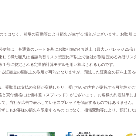
のではなく、相場の変動等により損失が生ずる場合がございます。お取引
必要額は、各通貨のレートを基にお取引額の4％以上（最大レバレッジ25倍
乗じて得た額又は当該為替リスク想定比率以上で当社が別途定める為替リス
項第 1 号に規定される定量的計算モデルを用い算出されるものです。
する証拠金の額以上の取引が可能となりますが、預託した証拠金の額を上回る
め、受取又は支払の金額が変動したり、受け払いの方向が逆転する可能性がご
格と買付価格には価格差（スプレッド）がございます。お客様の約定結果に
して、当社が広告で表示しているスプレッドを保証するものではありません。
必ずしもお客様の損失を限定するものではなく、相場変動等により、預託した