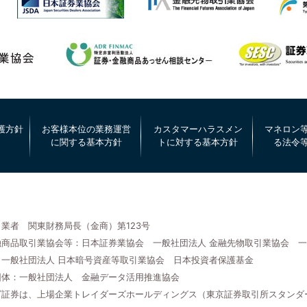
護方針
お客様本位の業務運営
カスタマーハラスメン
マネロン
に関する基本方針
トに対する基本方針
る法令
業者 関東財務局長（金商）第123号
商品取引業協会等：日本証券業協会 一般社団法人 金融先物取引業協会 一
 一般社団法人 日本暗号資産等取引業協会 日本投資者保護基金
団体：一般社団法人 金融データ活用推進協会
証券は、上場企業トレイダーズホールディングス（東京証券取引所スタンダード