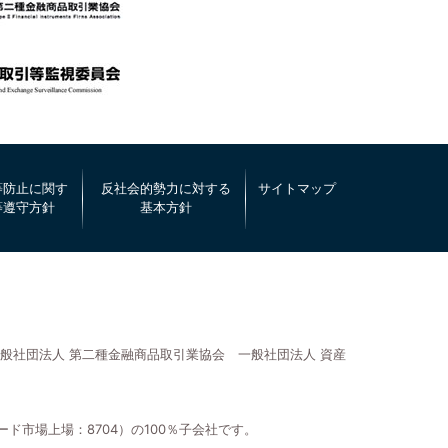
等防止に関す
反社会的勢力に対する
サイトマップ
等遵守方針
基本方針
般社団法人 第二種金融商品取引業協会 一般社団法人 資産
市場上場：8704）の100％子会社です。