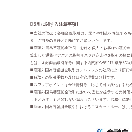
【取引に関する注意事項】
■当社の取扱う各種金融取引は、元本や利益を保証するも
き、ご自身の責任と判断にてお願いいたします。
■店頭外国為替証拠金取引における個人のお客様の証拠金
算出した通貨ペアごとの為替リスク想定比率を取引の額に
とは、金融商品取引業等に関する内閣府令第 117 条第31
■店頭外国為替証拠金取引はレバレッジの効果により預託
■各取引の取引手数料及び口座管理費は無料です。
■スワップポイントは金利情勢等に応じて日々変化するた
■店頭外国為替証拠金取引において当社が提示する売付価
ッドと必ずしも合致しない場合もございます。お取引に際
■店頭外国為替証拠金取引におけるロスカットルールは、