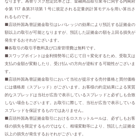
なります。為替リスク想定比率とは、金融商品取引業等に関する内閣府
令第 117 条第31項第 1 号に規定される定量的計算モデルを用い算出さ
れるものです。
■店頭外国為替証拠金取引はレバレッジの効果により預託する証拠金の
額以上の取引が可能となりますが、預託した証拠金の額を上回る損失が
発生するおそれがございます。
■各取引の取引手数料及び口座管理費は無料です。
■スワップポイントは金利情勢等に応じて日々変化するため、受取又は
支払の金額が変動したり、受け払いの方向が逆転する可能性がございま
す。
■店頭外国為替証拠金取引において当社が提示する売付価格と買付価格
には価格差（スプレッド）がございます。お客様の約定結果による実質
的なスプレッドは当社が広告で表示しているスプレッドと必ずしも合致
しない場合もございます。お取引に際して、当社が広告で表示している
スプレッドを保証するものではありません。
■店頭外国為替証拠金取引におけるロスカットルールは、必ずしもお客
様の損失を限定するものではなく、相場変動等により、預託した証拠金
以上の損失が発生するおそれがございます。