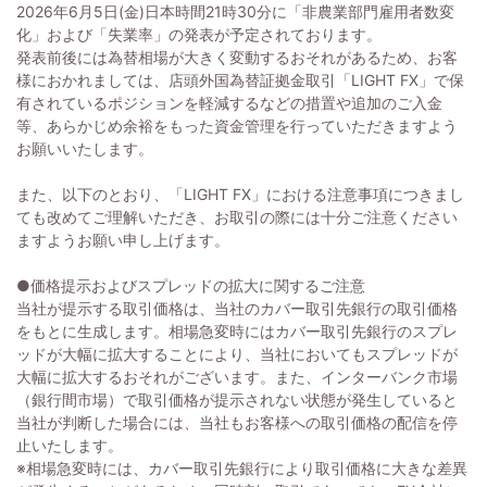
2026年6月5日(金)日本時間21時30分に「非農業部門雇用者数変
化」および「失業率」の発表が予定されております。
発表前後には為替相場が大きく変動するおそれがあるため、お客
様におかれましては、店頭外国為替証拠金取引「LIGHT FX」で保
有されているポジションを軽減するなどの措置や追加のご入金
等、あらかじめ余裕をもった資金管理を行っていただきますよう
お願いいたします。
また、以下のとおり、「LIGHT FX」における注意事項につきまし
ても改めてご理解いただき、お取引の際には十分ご注意ください
ますようお願い申し上げます。
●価格提示およびスプレッドの拡大に関するご注意
当社が提示する取引価格は、当社のカバー取引先銀行の取引価格
をもとに生成します。相場急変時にはカバー取引先銀行のスプレ
ッドが大幅に拡大することにより、当社においてもスプレッドが
大幅に拡大するおそれがございます。また、インターバンク市場
（銀行間市場）で取引価格が提示されない状態が発生していると
当社が判断した場合には、当社もお客様への取引価格の配信を停
止いたします。
※相場急変時には、カバー取引先銀行により取引価格に大きな差異