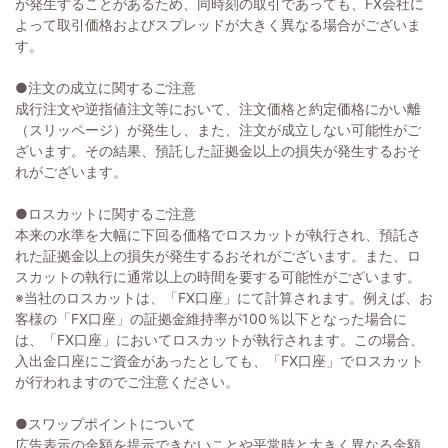
が発生することがあるため、同時刻の取引であっても、FX会社に
よって取引価格およびスプレッドが大きく異なる場合がございま
す。
●注文の成立に関するご注意
成行注文や逆指値注文等において、注文価格と約定価格にかい離
（スリッページ）が発生し、また、注文が成立しない可能性がご
ざいます。その結果、預託した証拠金以上の損失が発生するおそ
れがございます。
●ロスカットに関するご注意
本来の水準を大幅に下回る価格でロスカットが執行され、預託さ
れた証拠金以上の損失が発生するおそれがございます。また、ロ
スカットの執行に通常以上の時間を要する可能性がございます。
※当社のロスカットは、「FX口座」にて計算されます。例えば、お
客様の「FX口座」の証拠金維持率が100％以下となった場合に
は、「FX口座」においてロスカットが執行されます。この場合、
入出金口座にご資金があったとしても、「FX口座」でロスカット
が行われますのでご注意ください。
●スワップポイントについて
広告表示の金額を提示できないことや平常時と大きく異なる金額