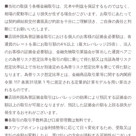
■当社の取扱う各種金融取引は、元本や利益を保証するものではなく、
相場の変動等により損失が生ずる場合がございます。お取引にあたって
は契約締結前交付書面及び約款を十分にご理解頂き、ご自身の責任と判
断にてお願いいたします。
■店頭外国為替証拠金取引における個人のお客様の証拠金必要額は、各
通貨のレートを基にお取引額の4％以上（最大レバレッジ25倍）、法人
のお客様の証拠金必要額は、金融先物取引業協会が算出した通貨ペアご
との為替リスク想定比率を取引の額に乗じて得た額又は当該為替リスク
想定比率以上で当社が別途定める為替リスク想定比率を乗じて得た額と
なります。為替リスク想定比率とは、金融商品取引業等に関する内閣府
令第 117 条第31項第 1 号に規定される定量的計算モデルを用い算出さ
れるものです。
■店頭外国為替証拠金取引はレバレッジの効果により預託する証拠金の
額以上の取引が可能となりますが、預託した証拠金の額を上回る損失が
発生するおそれがございます。
■各取引の取引手数料及び口座管理費は無料です。
■スワップポイントは金利情勢等に応じて日々変化するため、受取又は
支払の金額が変動したり、受け払いの方向が逆転する可能性がございま