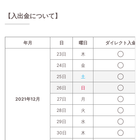
【入出金について】
年月
日
曜日
ダイレクト入金
23日
木
◯
24日
金
◯
25日
土
◯
26日
日
◯
2021年12月
27日
月
◯
28日
火
◯
29日
水
◯
30日
木
◯