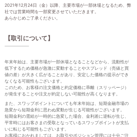
2021年12月24日（金）以降、主要市場が一部休場となるため、弊
社では営業時間を一部変更させていただきます。
あらかじめご了承ください。
【取引について】
年末年始は、主要市場が一部休場となることなどから、流動性が
低下するため価格が急激に変動することやスプレッド（売値と買
値の差）が大きく広がることがあり、安定した価格の提示ができ
なくなる可能性もございます。
このため、お客様の注文価格と約定価格に乖離（スリッページ）
が発生することや注文が約定しない可能性が高くなります。
また、スワップポイントについても年末年始は、短期金融市場の
急変から短期金利に思わぬ変動が生じる可能性がございます。
短期金利の需給が一時的に急変した場合、金利差に逆転が生じ、
平常時にはお客さまの受取となっているスワップポイントが支払
いに転じる可能性もございます。
お客様におかれましては、お取引やポジション管理には十分ご注