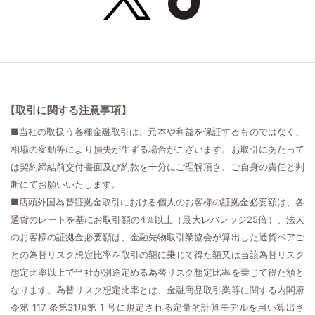
【取引に関する注意事項】
■当社の取扱う各種金融取引は、元本や利益を保証するものではなく、
相場の変動等により損失が生ずる場合がございます。お取引にあたって
は契約締結前交付書面及び約款を十分にご理解頂き、ご自身の責任と判
断にてお願いいたします。
■店頭外国為替証拠金取引における個人のお客様の証拠金必要額は、各
通貨のレートを基にお取引額の4％以上（最大レバレッジ25倍）、法人
のお客様の証拠金必要額は、金融先物取引業協会が算出した通貨ペアご
との為替リスク想定比率を取引の額に乗じて得た額又は当該為替リスク
想定比率以上で当社が別途定める為替リスク想定比率を乗じて得た額と
なります。為替リスク想定比率とは、金融商品取引業等に関する内閣府
令第 117 条第31項第 1 号に規定される定量的計算モデルを用い算出さ