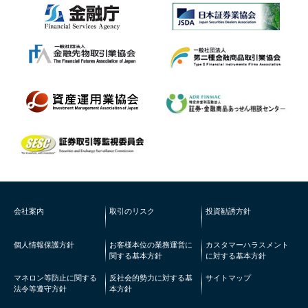
会社案内
取引のリスク
投資勧誘方針
個人情報保護方針
お客様本位の業務運営に
カスタマーハラスメント
関する基本方針
に対する基本方針
マネロン等防止に関する
反社会的勢力に対する基
サイトマップ
法令等遵守方針
本方針