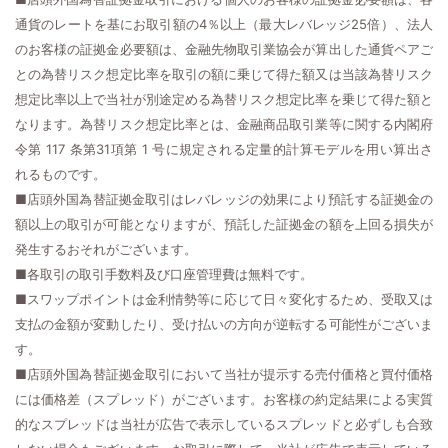
通貨のレートを基にお取引額の4％以上（最大レバレッジ25倍）、法人
のお客様の証拠金必要額は、金融先物取引業協会が算出した通貨ペアご
との為替リスク想定比率を取引の額に乗じて得た額又は当該為替リスク
想定比率以上で当社が別途定める為替リスク想定比率を乗じて得た額と
なります。為替リスク想定比率とは、金融商品取引業等に関する内閣府
令第 117 条第31項第 1 号に規定される定量的計算モデルを用い算出さ
れるものです。
■店頭外国為替証拠金取引はレバレッジの効果により預託する証拠金の
額以上の取引が可能となりますが、預託した証拠金の額を上回る損失が
発生するおそれがございます。
■各取引の取引手数料及び口座管理費は無料です。
■スワップポイントは金利情勢等に応じて日々変化するため、受取又は
支払の金額が変動したり、受け払いの方向が逆転する可能性がございま
す。
■店頭外国為替証拠金取引において当社が提示する売付価格と買付価格
には価格差（スプレッド）がございます。お客様の約定結果による実質
的なスプレッドは当社が広告で表示しているスプレッドと必ずしも合致