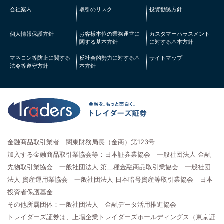
会社案内
取引のリスク
投資勧誘方針
個人情報保護方針
お客様本位の業務運営に
カスタマーハラスメント
関する基本方針
に対する基本方針
マネロン等防止に関する
反社会的勢力に対する基
サイトマップ
法令等遵守方針
本方針
金融商品取引業者 関東財務局長（金商）第123号
加入する金融商品取引業協会等：日本証券業協会 一般社団法人 金融
先物取引業協会 一般社団法人 第二種金融商品取引業協会 一般社団
法人 資産運用業協会 一般社団法人 日本暗号資産等取引業協会 日本
投資者保護基金
その他所属団体：一般社団法人 金融データ活用推進協会
トレイダーズ証券は、上場企業トレイダーズホールディングス（東京証