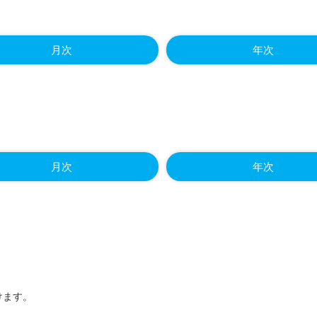
月次
年次
月次
年次
けます。