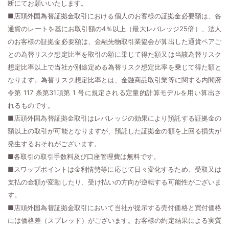
断にてお願いいたします。
■店頭外国為替証拠金取引における個人のお客様の証拠金必要額は、各
通貨のレートを基にお取引額の4％以上（最大レバレッジ25倍）、法人
のお客様の証拠金必要額は、金融先物取引業協会が算出した通貨ペアご
との為替リスク想定比率を取引の額に乗じて得た額又は当該為替リスク
想定比率以上で当社が別途定める為替リスク想定比率を乗じて得た額と
なります。為替リスク想定比率とは、金融商品取引業等に関する内閣府
令第 117 条第31項第 1 号に規定される定量的計算モデルを用い算出さ
れるものです。
■店頭外国為替証拠金取引はレバレッジの効果により預託する証拠金の
額以上の取引が可能となりますが、預託した証拠金の額を上回る損失が
発生するおそれがございます。
■各取引の取引手数料及び口座管理費は無料です。
■スワップポイントは金利情勢等に応じて日々変化するため、受取又は
支払の金額が変動したり、受け払いの方向が逆転する可能性がございま
す。
■店頭外国為替証拠金取引において当社が提示する売付価格と買付価格
には価格差（スプレッド）がございます。お客様の約定結果による実質