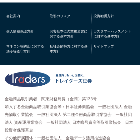
会社案内
取引のリスク
投資勧誘方針
個人情報保護方針
お客様本位の業務運営に
カスタマーハラスメント
関する基本方針
に対する基本方針
マネロン等防止に関する
反社会的勢力に対する基
サイトマップ
法令等遵守方針
本方針
金融商品取引業者 関東財務局長（金商）第123号
加入する金融商品取引業協会等：日本証券業協会 一般社団法人 金融
先物取引業協会 一般社団法人 第二種金融商品取引業協会 一般社団
法人 資産運用業協会 一般社団法人 日本暗号資産等取引業協会 日本
投資者保護基金
その他所属団体：一般社団法人 金融データ活用推進協会