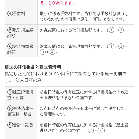
ることがあります。
④手数料
取引に係る手数料です。当社では手数料は徴収し
ていないため本項目は原則「0円」となります。
⑤取引損益累
対象期間における取引損益額です。（①＋②）
計額
⑥実現損益累
対象期間における実現損益額です。（①＋②＋
計額
③＋④）
建玉の評価損益と建玉管理料
指定した期間におけるコイン口座にて保有している建玉明細で
す。※法人口座のみ。
⑦建玉評価損
起点日時点の保有建玉に対する評価損益のうち建
益・期首
玉管理料を含まない金額です。
⑧未決済建玉
起点日時点の未決済保有建玉に対して発生してい
管理料・期首
る管理料です。
⑨合計・期首
起点日時点の保有建玉に対する評価損益（建玉管
理料含む）の金額です。（⑦＋⑧）